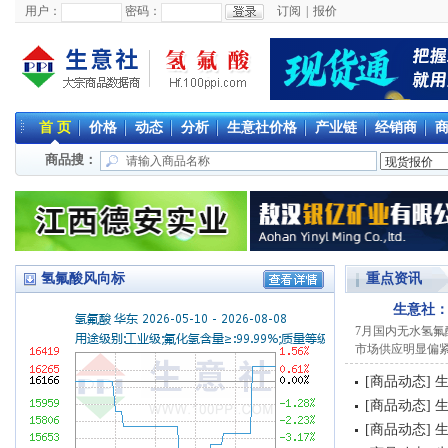
用户：
密码：
订阅
|
报价
首 页
价格
动态
分析
生意社价格
产业链
经销商
商品搜：
氢氟酸风向标
重点资讯
生意社：
7月国内无水氢
市场供应明显偏紧
[
商品动态
]
生
[
商品动态
]
生
[
商品动态
]
生